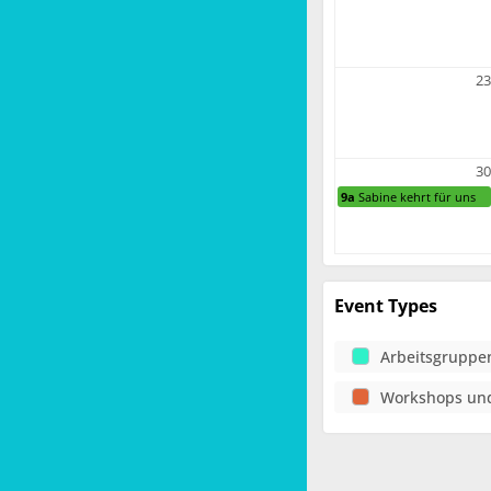
23
30
9a
Sabine kehrt für uns
Event Types
Arbeitsgruppe
Workshops un