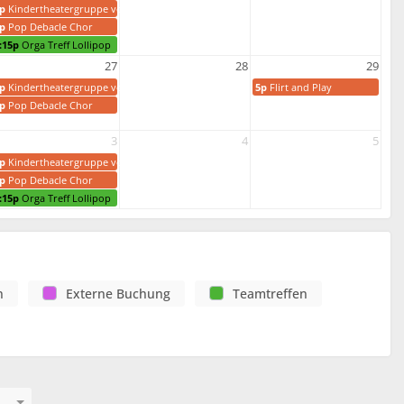
p
Kindertheatergruppe von Buntinade
p
Pop Debacle Chor
:15p
Orga Treff Lollipop
27
28
29
p
Kindertheatergruppe von Buntinade
5p
Flirt and Play
p
Pop Debacle Chor
3
4
5
p
Kindertheatergruppe von Buntinade
p
Pop Debacle Chor
:15p
Orga Treff Lollipop
n
Externe Buchung
Teamtreffen