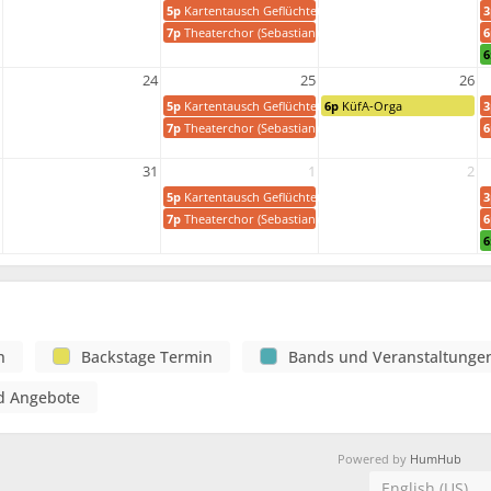
5p
Kartentausch Geflüchtete
3
7p
Theaterchor (Sebastian)
6
6
24
25
26
5p
Kartentausch Geflüchtete
6p
KüfA-Orga
3
7p
Theaterchor (Sebastian)
6
31
1
2
5p
Kartentausch Geflüchtete
3
7p
Theaterchor (Sebastian)
6
6
n
Backstage Termin
Bands und Veranstaltunge
d Angebote
Powered by
HumHub
English (US)