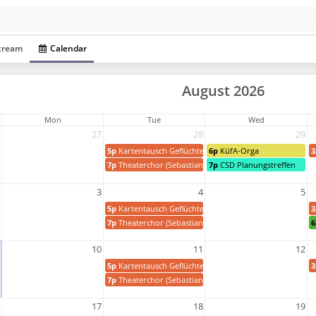
tream
Calendar
August 2026
Mon
Tue
Wed
27
28
29
5p
Kartentausch Geflüchtete
6p
KüfA-Orga
3
7p
Theaterchor (Sebastian)
7p
CSD Planungstreffen
3
4
5
5p
Kartentausch Geflüchtete
3
7p
Theaterchor (Sebastian)
6
10
11
12
5p
Kartentausch Geflüchtete
3
7p
Theaterchor (Sebastian)
17
18
19