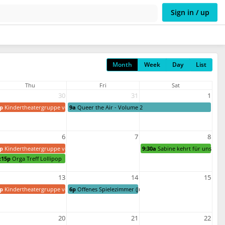
Sign in / up
Month
Week
Day
List
Thu
Fri
Sat
30
31
1
p
Kindertheatergruppe von Buntinade
9a
Queer the Air - Volume 2
6
7
8
p
Kindertheatergruppe von Buntinade
9:30a
Sabine kehrt für uns
:15p
Orga Treff Lollipop
13
14
15
p
Kindertheatergruppe von Buntinade
6p
Offenes Spielezimmer (Jule)
20
21
22