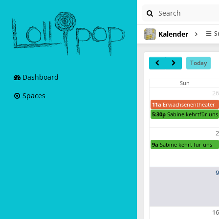
Kalender
S
Today
Dashboard
Sun
26
Spaces
11a
Erwachsenentheater
5:30p
Sabine kehrtfür uns
2
9a
Sabine kehrt für uns
9
16