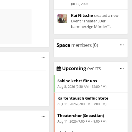
Jul 12, 2026
Kai Nitsche
created a new
Event "Theater „Der
barmherzige Mörder“".
Jul 9, 2026
Kai Nitsche
created a new
Space
members (0)
Event "Sabine kehrt für uns".
Jul 9, 2026
Kai Nitsche
created a new
Upcoming
events
Event "Sabine kehrt für uns".
Jul 9, 2026
Sabine kehrt für uns
Aug 8, 2026 (9:30 AM - 12:00 PM)
Kai Nitsche
created a new
Event "Theater von Lumen".
Kartentausch Geflüchtete
Jul 6, 2026
Aug 11, 2026 (5:00 PM - 7:00 PM)
Kai Nitsche
created a new
Theaterchor (Sebastian)
Event "CSD Planungstreffen".
Aug 11, 2026 (7:00 PM - 9:00 PM)
Jun 30, 2026