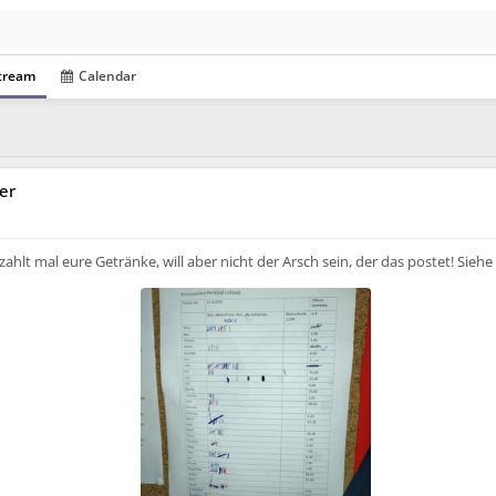
tream
Calendar
er
sible also to unregistered users
 zahlt mal eure Getränke, will aber nicht der Arsch sein, der das postet! Siehe