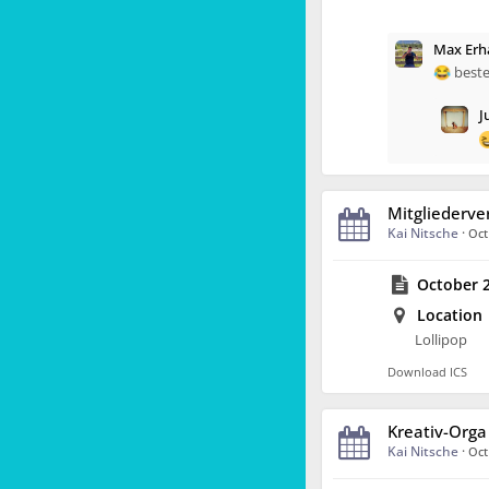
Max Erh
😂 beste
J
Mitgliederv
Kai Nitsche
·
Oct
October 2
Location
Lollipop
Download ICS
Kreativ-Orga
Kai Nitsche
·
Oct