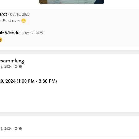
ardt
·
Oct 16, 2025
r Post ever 😁
ule Wiencke
·
Oct 17, 2025
ersammlung
·
Last updated Oct 8, 2024 - 4:27 PM
Visible also to unregistered users
 8, 2024
0, 2024 (1:00 PM - 3:30 PM)
·
Last updated Oct 9, 2024 - 5:49 AM
Visible also to unregistered users
 8, 2024